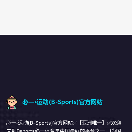
必一·运动(B-Sports)官方网站✅【亚洲唯一】✅欢迎
来到Bsports必一体育是中国最好的平台之一。!为国