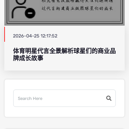
2026-04-25 12:17:52
体育明星代言全景解析球星们的商业品
牌成长故事