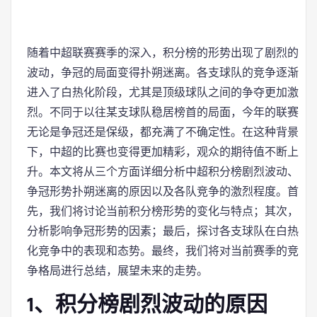
随着中超联赛赛季的深入，积分榜的形势出现了剧烈的
波动，争冠的局面变得扑朔迷离。各支球队的竞争逐渐
进入了白热化阶段，尤其是顶级球队之间的争夺更加激
烈。不同于以往某支球队稳居榜首的局面，今年的联赛
无论是争冠还是保级，都充满了不确定性。在这种背景
下，中超的比赛也变得更加精彩，观众的期待值不断上
升。本文将从三个方面详细分析中超积分榜剧烈波动、
争冠形势扑朔迷离的原因以及各队竞争的激烈程度。首
先，我们将讨论当前积分榜形势的变化与特点；其次，
分析影响争冠形势的因素；最后，探讨各支球队在白热
化竞争中的表现和态势。最终，我们将对当前赛季的竞
争格局进行总结，展望未来的走势。
1、积分榜剧烈波动的原因