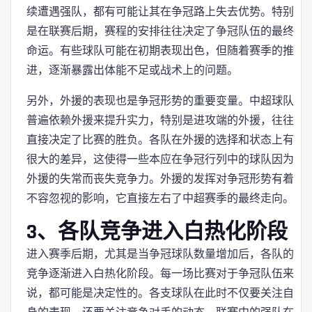
续遭遇强队，都有可能让其在争冠路上失去优势。特别
是在联赛后期，赛程的安排往往决定了争冠队伍的最终
命运。有些球队可能在初期表现出色，但随着赛季的推
进，逐渐暴露出体能不足或战术上的问题。
另外，外援的表现也是争冠形势的重要变量。中超球队
普遍依赖外援来提升实力，特别是进攻端的外援，往往
直接决定了比赛的胜负。各队在外援的选择和状态上有
很大的差异，这使得一些本应在争冠行列中的球队因为
外援的失常而丧失竞争力。外援的发挥对争冠形势有着
不容忽视的影响，它直接左右了中超赛季的最终走向。
3、各队竞争进入白热化阶段
进入赛季后期，尤其是当争冠球队数量增加后，各队的
竞争逐渐进入白热化阶段。每一场比赛对于争冠队伍来
说，都可能是决定性的。各支球队在此时不仅要关注自