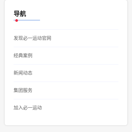
导航
发现必一运动官网
经典案例
新闻动态
集团服务
加入必一运动