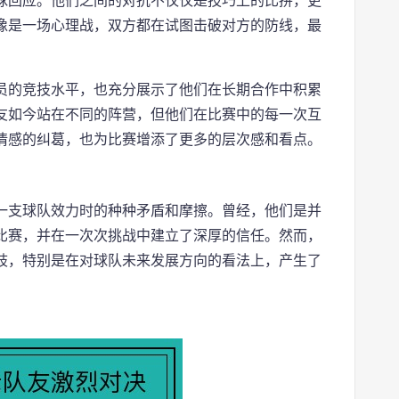
球回应。他们之间的对抗不仅仅是技巧上的比拼，更
像是一场心理战，双方都在试图击破对方的防线，最
员的竞技水平，也充分展示了他们在长期合作中积累
友如今站在不同的阵营，但他们在比赛中的每一次互
情感的纠葛，也为比赛增添了更多的层次感和看点。
一支球队效力时的种种矛盾和摩擦。曾经，他们是并
比赛，并在一次次挑战中建立了深厚的信任。然而，
歧，特别是在对球队未来发展方向的看法上，产生了