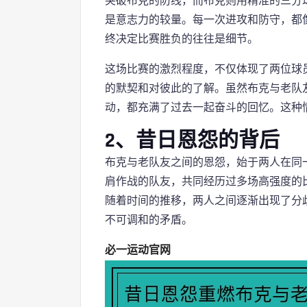
突破布克的防线，而布克则用精准的三分
是意志力的较量。每一次进攻和防守，都
终决定比赛胜负的往往是细节。
这场比赛的激烈程度，不仅体现了两位球
的默契和对彼此的了解。虽然布克与老队
动，都充满了过去一起奋斗的回忆。这种
2、昔日恩怨的背后
布克与老队友之间的恩怨，始于两人在同
肩作战的队友，共同经历过多场高强度的
随着时间的推移，两人之间逐渐出现了分
不可调和的矛盾。
必一运动官网