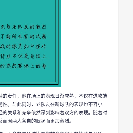
袖的责任，他在场上的表现日渐成熟，不仅在进攻端
韧性。与此同时，老队友在新球队的表现也不容小
经的关系和竞争依然深刻影响着双方的表现。随着时
反而因两人各自的崛起而更加激烈。