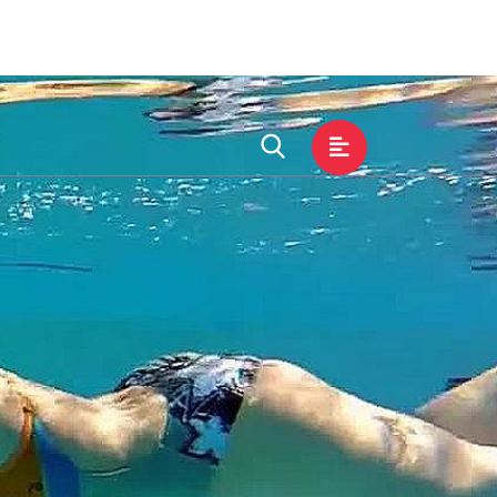
闻动态
集团服务
加入必一运动