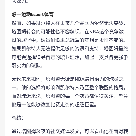
队效力。
必一运动bsport体育
然而，如果凯尔特人在未来几个赛季内依然无法突破，
塔图姆转会的可能性也不容忽视。在NBA这个竞争激
烈的联盟中，球员们追求总冠军的梦想是永恒不变的。
如果凯尔特人无法提供足够的资源和支持，塔图姆最终
可能会选择追寻自己的职业理想，加盟一支具备更强争
冠实力的球队。
无论未来如何，塔图姆无疑是NBA最具潜力的球员之
一。他的选择将影响到凯尔特人乃至整个联盟的格局。
而对球迷来说，塔图姆的每一个决策都值得关注，毕竟
他是一位能够改变比赛走势的超级巨星。
总结：
通过塔图姆深夜的社交媒体发文，可以看出他在面对转