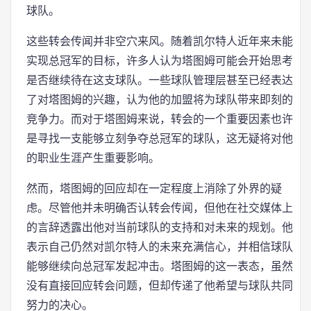
球队。
这些转会传闻并非空穴来风。随着凯尔特人近年来未能
实现总冠军的目标，许多人认为塔图姆可能会开始思考
是否继续待在这支球队。一些球队管理层甚至已经表达
了对塔图姆的兴趣，认为他的加盟将为球队带来即刻的
竞争力。而对于塔图姆来说，转会的一个重要因素也许
是寻找一支能够立刻争夺总冠军的球队，这无疑将对他
的职业生涯产生重要影响。
然而，塔图姆的回应却在一定程度上消除了外界的疑
虑。尽管他并未明确否认转会传闻，但他在社交媒体上
的言辞透露出他对当前球队的支持和对未来的规划。他
表示自己仍然对凯尔特人的未来充满信心，并相信球队
能够继续向总冠军发起冲击。塔图姆的这一表态，虽然
没有直接回应转会问题，但却传递了他希望与球队共同
努力的决心。