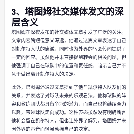
3、塔图姆社交媒体发文的深
层含义
塔图姆在深夜发布的社交媒体文章引发了广泛的关注。
文章内容简短但意义深远，他通过这篇文章表达了自己
对凯尔特人队的忠诚，同时也为外界的转会传闻提供了
一定的回应。虽然他并未直接提到转会的相关问题，但
他强调了自己在球队中的位置和责任感，暗示自己并不
急于做出离开凯尔特人的决定。
此外，塔图姆还通过文章提到了他与凯尔特人队友们的
关系，并表达了对球队未来的乐观看法。他称球队的阵
容和教练团队都具备争冠的潜力，而自己也将继续全力
以赴，带领球队走向成功。这种表态虽然没有明确断言
他将会留在凯尔特人，但也让外界了解到，塔图姆并未
因外界的声音而轻易动摇自己的决定。