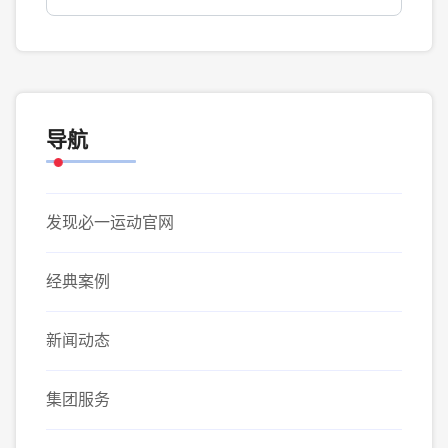
导航
发现必一运动官网
经典案例
新闻动态
集团服务