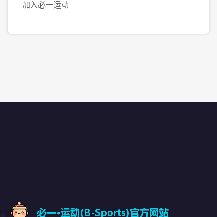
加入必一运动