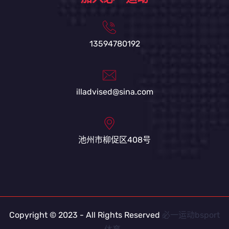
13594780192
illadvised@sina.com
池州市柳促区408号
Copyright © 2023 - All Rights Reserved
必一运动bsport