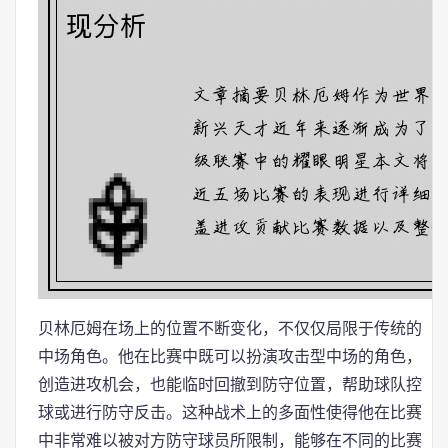
贝林厄姆在场上的位置不断变化，不仅仅局限于传统的
中场角色。他在比赛中既可以扮演攻击型中场的角色，
创造进攻机会，也能临时回撤到防守位置，帮助球队控
球或进行防守反击。这种战术上的多面性使得他在比赛
中非常难以被对方防守球员所限制，能够在不同的比赛