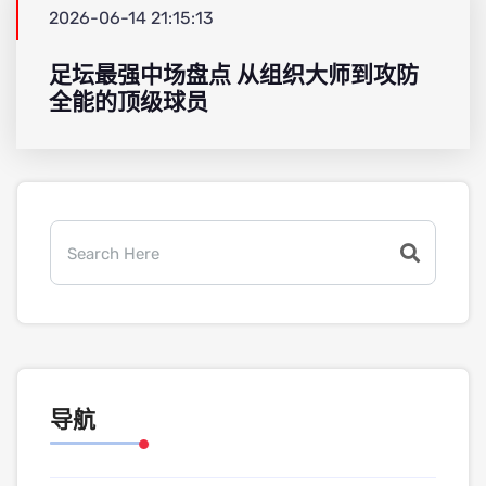
2026-06-14 21:15:13
足坛最强中场盘点 从组织大师到攻防
全能的顶级球员
导航