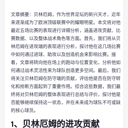
文章摘要：贝林厄姆，作为世界足坛的新兴天才，近年
来逐渐成为了欧洲顶级联赛中的耀眼明星。本文将对他
最近五场比赛的表现进行详细分析，涵盖进攻贡献、比
赛数据、以及整体战术角色等方面。首先，我们将从贝
林厄姆在进攻端的表现进行分析，探讨他在这几场比赛
中如何通过进球、助攻以及创造机会来影响比赛。接
着，文章将转向他在场上的跑动与位置变化，分析他如
何通过战术灵活性来为球队创造更多空间。最后，我们
将关注贝林厄姆在防守端的贡献，评估他是否在防守转
化和抢断方面起到了重要作用。综合这些数据，我们最
终将对贝林厄姆的整体表现进行总结与评价，探讨他是
否能够继续保持这一状态，并在未来成为球队不可或缺
的核心球员。
1、贝林厄姆的进攻贡献