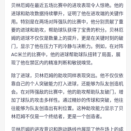
贝林厄姆在最近五场比赛中的进攻表现令人惊艳。他的
进球和助攻数据持续攀升，证明了他在进攻端的关键作
用。特别是在两场对阵强队的比赛中，他分别贡献了重
要的进球和助攻，帮助球队获得了宝贵的积分。贝林厄
姆的进球不仅仅是数量上的提升，更是在关键时刻的破
门，显示了他在压力下的冷静与决断力。例如，在对阵
AC米兰的比赛中，他的进球帮助球队扭转了局面，展
现了他在禁区内的精准判断和敏锐嗅觉。
除了进球，贝林厄姆的助攻同样表现突出。他不仅仅依
靠自己的个人突破能力打入进球，还能够为队友创造机
会。在对阵强敌的比赛中，他的助攻帮助队友破门，增
加了球队的攻击多样性。通过精妙的传球和突破，他往
往能够为队友创造出有利位置。这种助攻能力显示了贝
林厄姆不仅是一个终结者，更是一个创造者。
贝林厄姆的进攻意识和跑动路线也展现了他在场上的成