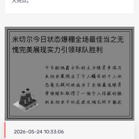
大亮点。
2026-05-24 10:33:06