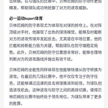
击转换。在与强队的比赛中，贝林厄姆的防守动作更加
精准，帮助球队成功地抵御了对方的进攻威胁。
必一运动bsport体育
贝林厄姆的防守表现尤为体现在对球的抢夺上。在对阵
顶级对手时，他展现了出色的球场嗅觉，能够及时截断
对方的进攻传球并发起反击。尤其是在中场位置，他的
拦截和抢断能力极为关键，帮助球队在防守端稳定局
势。此外，贝林厄姆的防守位置感非常好，能够合理地
判断对方的进攻路线并做出有效干扰。
贝林厄姆的全能性同样体现在他能够快速从防守转换为
进攻。在最近的几场比赛中，他不仅仅专注于防守任
务，还能够通过迅速的反击将球推进到前场，为球队创
造进攻机会。这种进攻与防守之间的高效切换，使得贝
林厄姆在比赛中始终处于领先地位，为球队带来了更多
的胜算。