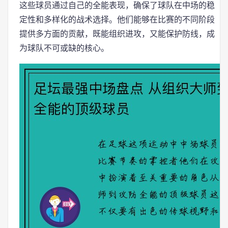
这些球员通过自己的全能表现，确保了球队在中场的稳
定性和多样化的战术选择。他们能够在比赛的不同阶段
提供多方面的贡献，既能组织进攻，又能保护防线，成
为球队不可或缺的核心。