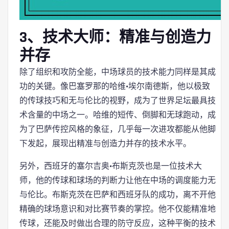
3、技术大师：精准与创造力
并存
除了组织和攻防全能，中场球员的技术能力同样是其成
功的关键。像巴塞罗那的哈维·埃尔南德斯，他以极致
的传球技巧和无与伦比的视野，成为了世界足坛最具技
术含量的中场之一。哈维的短传、倒脚和无球跑动，成
为了巴萨传控风格的象征，几乎每一次进攻都能从他脚
下发起，展现出精准与创造力并存的技术水平。
另外，西班牙的塞尔吉奥·布斯克茨也是一位技术大
师，他的传球和球场的判断力让他在中场的调度能力无
与伦比。布斯克茨在巴萨和西班牙队的成功，离不开他
精确的球场意识和对比赛节奏的掌控。他不仅能精准地
传球，还能及时做出合理的防守反应，这种平衡的技术