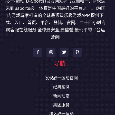
必一·运动(B-Sports)官方网站✅【亚洲唯一】✅欢迎
来到Bsports必一体育是中国最好的平台之一。!为国
内游戏玩家打造的全球最顶级乐趣游戏APP,提供下
载、入口、首页、平台、登陆、官网、二十四小时专
属客服在线服务!全球最安全,最信誉,最公平的平台运
营商!
导航
发现必一运动官网
经典案例
新闻动态
集团服务
加入必一运动