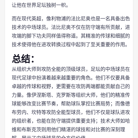
让他在世界足坛独树一帜。
而在现代英超，像利物浦的法比尼奥也是一名具备出色
技术的中场球员。法比尼奥不仅在防守端有所贡献，进
攻端的脚下功夫同样值得称道。其精准的传球和细腻的
技术使得他在进攻转换过程中起到了至关重要的作用。
总结：
从组织大师到攻防全能的顶级球员，足坛的中场球员在
现代足球中扮演着越来越重要的角色。他们不仅要具备
卓越的传球和视野，更需要在攻防两端都能贡献自己的
力量。像伊涅斯塔、克罗斯等组织大师，他们的精准传
球能够改变比赛节奏，帮助球队掌控比赛局势；而像德
布劳内、坎特等攻防全能型球员，他们不仅是球队进攻
的组织者，也能在防守端提供重要支持；技术大师如哈
维和布斯克茨则用他们精湛的球技和对比赛的深刻理